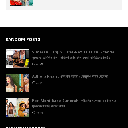
RANDOM POSTS
Sunerah-Tanjin Tisha-Nazifa Tushi Scandal :
সুনেরাহ, তানজিন তিশা, নাজিফা তুষির ফাঁস হওয়া আপত্তিকর ভিডিও
৩০ মে
Adhora Khan : এক্সপোস করতে ১ সেকেন্ডও টাইম নেবে না
৩১ মে
Pori Moni-Razz-Sunerah : পরীমনির সঙ্গে নয়, ১০ দিন ধরে
সুনেরাহর সঙ্গেই থাকেন রাজ!
৩০ মে