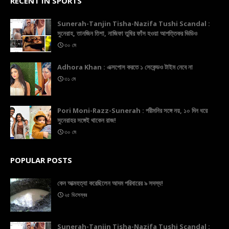
RECENT IN SPORTS
Sunerah-Tanjin Tisha-Nazifa Tushi Scandal :
সুনেরাহ, তানজিন তিশা, নাজিফা তুষির ফাঁস হওয়া আপত্তিকর ভিডিও
৩০ মে
Adhora Khan : এক্সপোস করতে ১ সেকেন্ডও টাইম নেবে না
৩১ মে
Pori Moni-Razz-Sunerah : পরীমনির সঙ্গে নয়, ১০ দিন ধরে
সুনেরাহর সঙ্গেই থাকেন রাজ!
৩০ মে
POPULAR POSTS
কেন আত্মহত্যা করেছিলেন আদম পরিবারের ৯ সদস্য!
২৫ ডিসেম্বর
Sunerah-Tanjin Tisha-Nazifa Tushi Scandal :