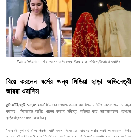
Zaira Wasim : বিয়ে করলেন ধর্মের জন্য মিডিয়া ছাড়া অভিনেত্রী জায়রা ওয়াসিম
বিয়ে করলেন ধর্মের জন্য মিডিয়া ছাড়া অভিনেত্রী
জায়রা ওয়াসিম
এন্টারটেইনমেন্ট ডেস্ক:
‘দঙ্গল’ সিনেমার মাধ্যমে জায়রা ওয়াসিমের বলিউড যাত্রা শুরু ১৪ বছর
বয়সেই। সিনেমাতে আমির খানের কন্যার চরিত্রে অভিনয় করে সমালোচকদের প্রশংসা
কুড়িয়েছিলেন জায়রা ওয়াসিম।
‘সিক্রেট সুপারস্টার’সহ পরপর দুটি সফল সিনেমাতে অভিনয় করার পরই অভিনয়কে বিদায়
জানান এই অভিনেত্রী। জানিয়েছিলেন, অভিনয় ছেড়ে তিনি ধর্মে মনযোগী হতে চান। অভিনয়