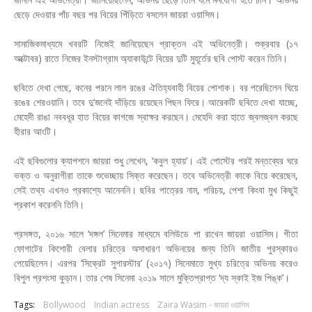
ছেড়ে দেওয়ার পাঁচ বছর পর বিয়ের পিঁড়িতে বসলেন জায়রা ওয়াসিম।
সামাজিকমাধ্যমে খবরটি নিজেই জানিয়েছেন প্রাক্তন এই অভিনেত্রী। শুক্রবার (১৭
অক্টোবর) রাতে নিজের ইনস্টাগ্রাম অ্যাকাউন্টে বিয়ের দুটি মুহূর্তের ছবি পোস্ট করেন তিনি।
ছবিতে দেখা গেছে, কনের পরনে লাল রঙের ঐতিহ্যবাহী বিয়ের পোশাক। বর পরেছিলেন ঘিয়ে
রঙের শেরওয়ানি। তবে দু’জনেই দাঁড়িয়ে রয়েছেন পিছন ফিরে। আরেকটি ছবিতে দেখা যাচ্ছে,
মেহেদী রাঙা নববধূর হাত বিয়ের কাগজে স্বাক্ষর করছেন। মেহেদি করা হাতে জ্বলজ্বল করছে
হীরার আংটি।
এই ছবিগুলোর ক্যাপশনে জায়রা শুধু লেখেন, ‘কবুল হ্যায়’। এই পোস্টের পরই মন্তব্যের ঘরে
ভক্ত ও অনুরাগীরা তাকে শুভেচ্ছায় সিক্ত করেছেন। তবে অভিনেত্রী কাকে বিয়ে করেছেন,
সেই তথ্য এখনও প্রকাশ্যে আনেননি। ছবির পাত্রের নাম, পরিচয়, পেশা কিংবা মুখ কিছুই
প্রকাশ করেননি তিনি।
প্রসঙ্গত, ২০১৬ সালে ‘দঙ্গল’ সিনেমার মাধ্যমে বলিউডে পা রাখেন জায়রা ওয়াসিম। গীতা
ফোগাটের কিশোরী বেলার চরিত্রে অসাধারণ অভিনয়ের জন্য তিনি জাতীয় পুরস্কারও
পেয়েছিলেন। এরপর ‘সিক্রেট সুপারস্টার’ (২০১৭) সিনেমাতে মুখ্য চরিত্রে অভিনয় করেও
বিপুল প্রশংসা কুড়ান। তার শেষ সিনেমা ২০১৯ সালে মুক্তিপ্রাপ্ত ‘দ্য স্কাই ইজ পিঙ্ক’।
Tags:
Bollywood
Indian actress
Zaira Wasim - জায়রা ওয়াসিম