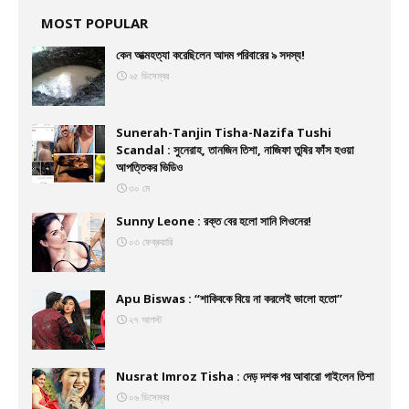
MOST POPULAR
কেন আত্মহত্যা করেছিলেন আদম পরিবারের ৯ সদস্য!
২৫ ডিসেম্বর
Sunerah-Tanjin Tisha-Nazifa Tushi
Scandal : সুনেরাহ, তানজিন তিশা, নাজিফা তুষির ফাঁস হওয়া
আপত্তিকর ভিডিও
৩০ মে
Sunny Leone : রক্ত বের হলো সানি লিওনের!
০৩ ফেব্রুয়ারি
Apu Biswas : ‘‘শাকিবকে বিয়ে না করলেই ভালো হতো’’
২৭ আগস্ট
Nusrat Imroz Tisha : দেড় দশক পর আবারো গাইলেন তিশা
০৬ ডিসেম্বর